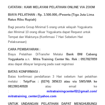
CATATAN : KAMI MELAYANI PELATIHAN ONLINE VIA ZOOM
BIAYA PELATIHAN : Rp. 3.500.000,-/Peserta (Tiga Juta Lima
Ratus Ribu Rupiah)
Bagi peserta Group Minimal 5 orang untuk wilayah Yogyakarta
dan Minimal 10 orang diluar Yogyakarta dapat Request untuk
Tempat dan Waktunya (Konfirmasi 7 Hari Sebelum Hari
Pelaksanaan)
CARA PEMBAYARAN :
Biaya Pelatihan DiTransfer Melalui
Bank BNI Cabang
Yogyakarta
a.n.
Mitra Training Center No. Rek : 0917827859
atau dapat dibayar langsung pada saat registrasi
BATAS KONFIRMASI :
Batas konfirmasi pendaftaran 3 Hari sebelum hari pelatihan
melalui :
Telp/Fax : (0274) 385633 atau via SMS/WA ke
081390140928
atau email ke
:
mitratrainingcenter02@gmail.com/
mitratraining_center@yahoo.com
UNTUK UNDANGAN PELATIHAN DAPAT MENGHUBUNGI