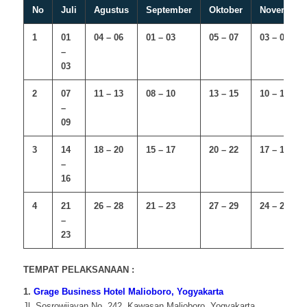
No
Juli
Agustus
September
Oktober
November
1
01
04 – 06
01 – 03
05 – 07
03 – 05
–
03
2
07
11 – 13
08 – 10
13 – 15
10 – 12
–
09
3
14
18 – 20
15 – 17
20 – 22
17 – 19
–
16
4
21
26 – 28
21 – 23
27 – 29
24 – 26
–
23
TEMPAT PELAKSANAAN :
1.
Grage Business Hotel Malioboro, Yogyakarta
Jl. Sosrowijayan No. 242, Kawasan Malioboro, Yogyakarta