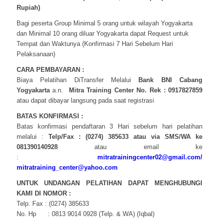
Rupiah)
Bagi peserta Group Minimal 5 orang untuk wilayah Yogyakarta
dan Minimal 10 orang diluar Yogyakarta dapat Request untuk
Tempat dan Waktunya (Konfirmasi 7 Hari Sebelum Hari
Pelaksanaan)
CARA PEMBAYARAN :
Biaya Pelatihan DiTransfer Melalui
Bank BNI Cabang
Yogyakarta
a.n.
Mitra Training Center No. Rek : 0917827859
atau dapat dibayar langsung pada saat registrasi
BATAS KONFIRMASI :
Batas konfirmasi pendaftaran 3 Hari sebelum hari pelatihan
melalui :
Telp/Fax : (0274) 385633 atau via SMS/WA ke
081390140928
atau email ke
:
mitratrainingcenter02@gmail.com/
mitratraining_center@yahoo.com
UNTUK UNDANGAN PELATIHAN DAPAT MENGHUBUNGI
KAMI DI NOMOR :
Telp. Fax : (0274) 385633
No. Hp : 0813 9014 0928 (Telp. & WA) (Iqbal)