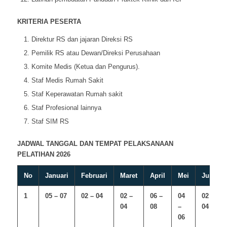
KRITERIA PESERTA
Direktur RS dan jajaran Direksi RS
Pemilik RS atau Dewan/Direksi Perusahaan
Komite Medis (Ketua dan Pengurus).
Staf Medis Rumah Sakit
Staf Keperawatan Rumah sakit
Staf Profesional lainnya
Staf SIM RS
JADWAL TANGGAL DAN TEMPAT PELAKSANAAN
PELATIHAN 2026
No
Januari
Februari
Maret
April
Mei
Juni
1
05 – 07
02 – 04
02 –
06 –
04
02 –
04
08
–
04
06