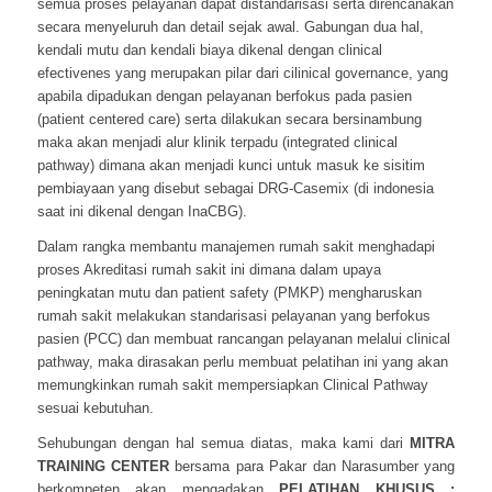
semua proses pelayanan dapat distandarisasi serta direncanakan
secara menyeluruh dan detail sejak awal. Gabungan dua hal,
kendali mutu dan kendali biaya dikenal dengan clinical
efectivenes yang merupakan pilar dari cilinical governance, yang
apabila dipadukan dengan pelayanan berfokus pada pasien
(patient centered care) serta dilakukan secara bersinambung
maka akan menjadi alur klinik terpadu (integrated clinical
pathway) dimana akan menjadi kunci untuk masuk ke sisitim
pembiayaan yang disebut sebagai DRG-Casemix (di indonesia
saat ini dikenal dengan InaCBG).
Dalam rangka membantu manajemen rumah sakit menghadapi
proses Akreditasi rumah sakit ini dimana dalam upaya
peningkatan mutu dan patient safety (PMKP) mengharuskan
rumah sakit melakukan standarisasi pelayanan yang berfokus
pasien (PCC) dan membuat rancangan pelayanan melalui clinical
pathway, maka dirasakan perlu membuat pelatihan ini yang akan
memungkinkan rumah sakit mempersiapkan Clinical Pathway
sesuai kebutuhan.
Sehubungan dengan hal semua diatas, maka kami dari
MITRA
TRAINING CENTER
bersama para Pakar dan Narasumber yang
berkompeten akan mengadakan
PELATIHAN KHUSUS :