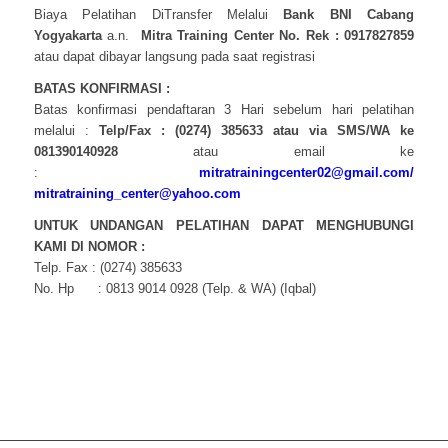
Biaya Pelatihan DiTransfer Melalui
Bank BNI Cabang
Yogyakarta
a.n.
Mitra Training Center No. Rek : 0917827859
atau dapat dibayar langsung pada saat registrasi
BATAS KONFIRMASI :
Batas konfirmasi pendaftaran 3 Hari sebelum hari pelatihan
melalui :
Telp/Fax : (0274) 385633 atau via SMS/WA ke
081390140928
atau email ke
:
mitratrainingcenter02@gmail.com/
mitratraining_center@yahoo.com
UNTUK UNDANGAN PELATIHAN DAPAT MENGHUBUNGI
KAMI DI NOMOR :
Telp. Fax : (0274) 385633
No. Hp : 0813 9014 0928 (Telp. & WA) (Iqbal)