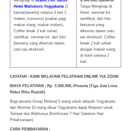
Menginap di
Grand Puri Saron
4.500.000,-/peserta
Hotel Malioboro
Yogyakarta
(1
Tanpa Menginap di
kamar/peserta) selama 3 hari 2
Hotel, seminar kit,
malam, konsumsi (makan pagi,
sertifikat, dan foto
makan siang, makan malam),
bersama yang
Coffee break 2 kali sehari,
dikemas dalam satu
sertifikat, seminar kit, dan foto
tas eksklusif, Coffee
bersama yang dikemas dalam
break 2 kali sehari
satu tas eksklusif.
dengan makan siang
di hotel selama 2
hari.
CATATAN : KAMI MELAYANI PELATIHAN ONLINE VIA ZOOM
BIAYA PELATIHAN : Rp. 3.500.000,-/Peserta (Tiga Juta Lima
Ratus Ribu Rupiah)
Bagi peserta Group Minimal 5 orang untuk wilayah Yogyakarta
dan Minimal 10 orang diluar Yogyakarta dapat Request untuk
Tempat dan Waktunya (Konfirmasi 7 Hari Sebelum Hari
Pelaksanaan)
CARA PEMBAYARAN :